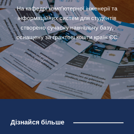
На кафедрі комп’ютерної інженерії та
інформаційних систем для студентів
створено сучасну навчальну базу,
оснащену за грантові кошти країн ЄС
Дізнайся більше