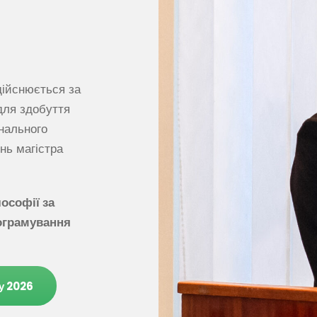
дійснюється за
для здобуття
нального
нь магістра
ософії за
рограмування
у 2026