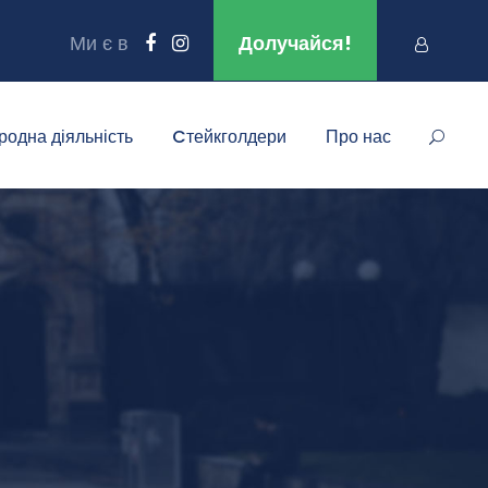
Ми є в
Долучайся!
родна діяльність
Cтейкголдери
Про нас