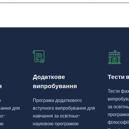
Додаткове
Тести 
я
випробування
Тести фах
випробув
о
Програма додаткового
за освіт
вання для
вступного випробування для
програмо
ьо-
навчання за освітньо-
філософії
ою
науковою програмою