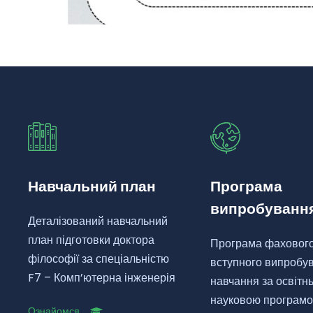
Навчальний план
Програма
випробуванн
Деталізований навчальний
план підготовки доктора
Програма фаховог
філософії за спеціальністю
вступного випробу
F7 – Комп’ютерна інженерія
навчання за освітн
науковою програм
Ознайомся