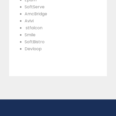
SoftServe
AmcBridge
Avivi
stfalcon
Smile
SoftBistro
Devloop