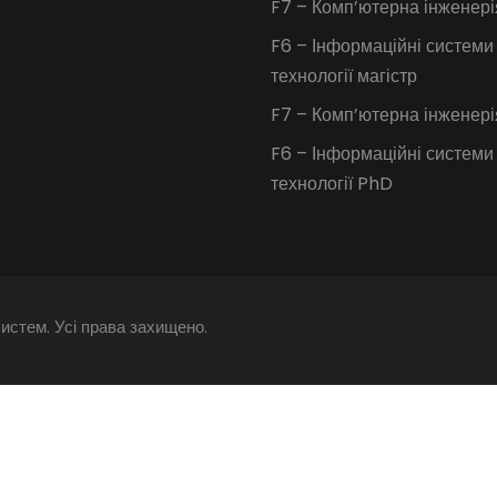
F7 – Комп’ютерна інженері
F6 – Інформаційні системи
технології магістр
F7 – Комп’ютерна інженер
F6 – Інформаційні системи
технології PhD
истем. Усі права захищено.