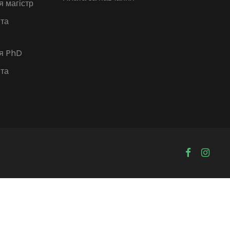
я магістр
 та
ія PhD
 та