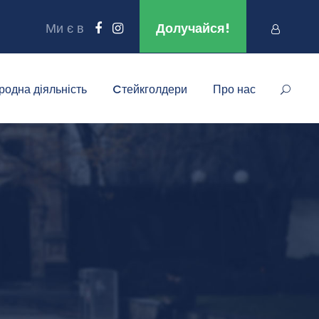
Ми є в
Долучайся!
родна діяльність
Cтейкголдери
Про нас