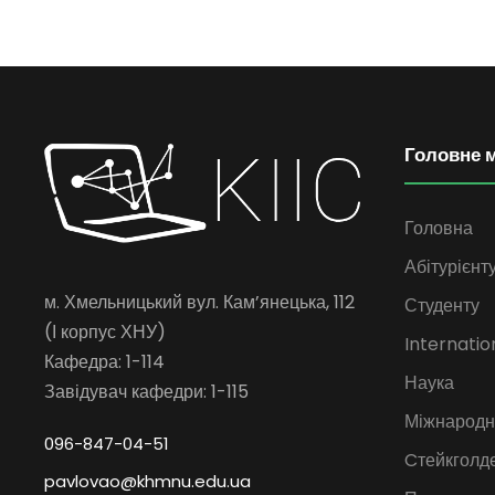
Головне 
Головна
Абітурієнт
м. Хмельницький вул. Кам’янецька, 112
Студенту
(І корпус ХНУ)
Internatio
Кафедра: 1-114
Наука
Завідувач кафедри: 1-115
Міжнародна
096-847-04-51
Cтейкголд
pavlovao@khmnu.edu.ua