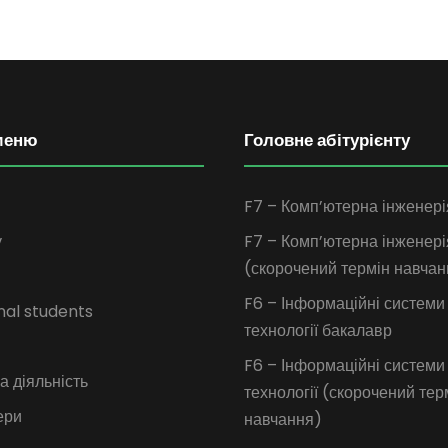
меню
Головне абітурієнту
F7 – Комп’ютерна інженері
у
F7 – Комп’ютерна інженері
(скорочений термін навчан
F6 – Інформаційні системи
nal students
технології бакалавр
F6 – Інформаційні системи
 діяльність
технології (скорочений тер
ери
навчання)