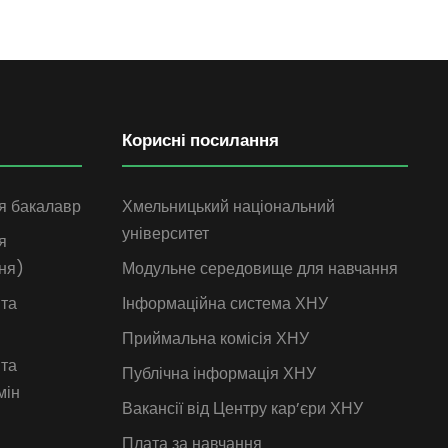
Корисні посилання
я бакалавр
Хмельницький національний
університет
я
ня)
Модульне середовище для навчання
 та
Інформаційна система ХНУ
Приймальна комісія ХНУ
 та
Публічна інформація ХНУ
мін
Вакансії від Центру кар’єри ХНУ
Плата за навчання