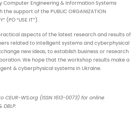
by Computer Engineering & Information Systems
th the support of the PUBLIC ORGANIZATION
 (PО “USE IT”).
actical aspects of the latest research and results of
ners related to intelligent systems and cyberphysical
xchange new ideas, to establish business or research
llaboration. We hope that the workshop results make a
ligent & cyberphysical systems in Ukraine.
 to CEUR-WS.org
(
ISSN 1613-0073
)
for online
& DBLP.