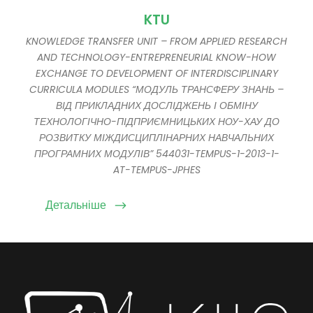
KTU
KNOWLEDGE TRANSFER UNIT – FROM APPLIED RESEARCH
AND TECHNOLOGY-ENTREPRENEURIAL KNOW-HOW
EXCHANGE TO DEVELOPMENT OF INTERDISCIPLINARY
CURRICULA MODULES “МОДУЛЬ ТРАНСФЕРУ ЗНАНЬ –
ВІД ПРИКЛАДНИХ ДОСЛІДЖЕНЬ І ОБМІНУ
ТЕХНОЛОГІЧНО-ПІДПРИЄМНИЦЬКИХ НОУ-ХАУ ДО
РОЗВИТКУ МІЖДИСЦИПЛІНАРНИХ НАВЧАЛЬНИХ
ПРОГРАМНИХ МОДУЛІВ” 544031-TEMPUS-1-2013-1-
AT-TEMPUS-JPHES
Детальніше