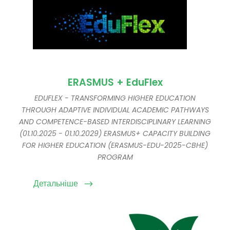
ERASMUS + EduFlex
EDUFLEX - TRANSFORMING HIGHER EDUCATION
THROUGH ADAPTIVE INDIVIDUAL ACADEMIC PATHWAYS
AND COMPETENCE-BASED INTERDISCIPLINARY LEARNING
(01.10.2025 - 01.10.2029) ERASMUS+ CAPACITY BUILDING
FOR HIGHER EDUCATION (ERASMUS-EDU-2025-CBHE)
PROGRAM
Детальніше