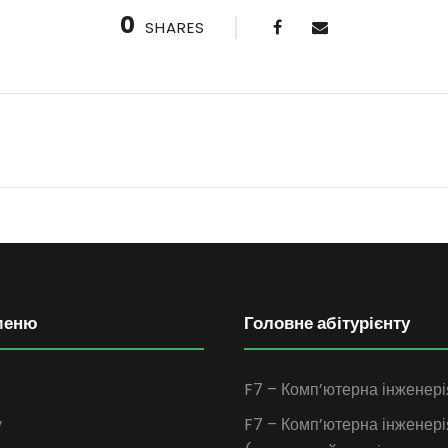
0
SHARES
меню
Головне абітурієнту
F7 – Комп’ютерна інженері
у
F7 – Комп’ютерна інженері