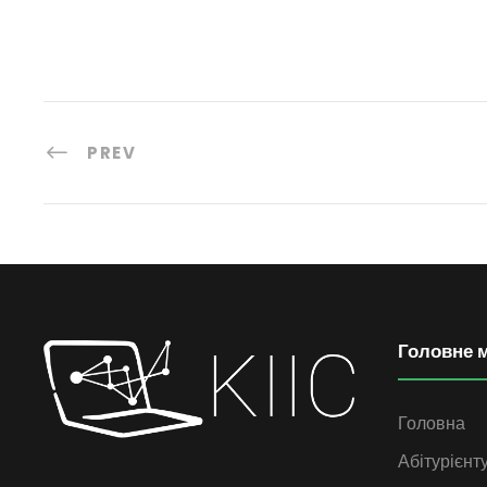
PREV
Головне 
Головна
Абітурієнт