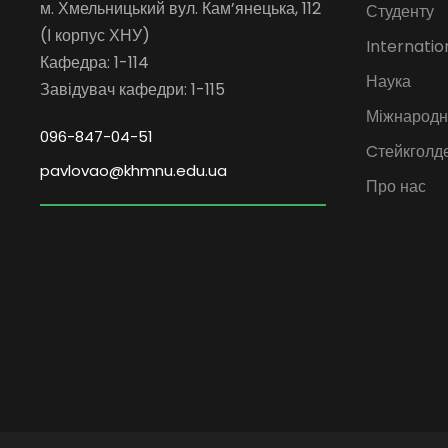
м. Хмельницький вул. Кам’янецька, 112
Студенту
(І корпус ХНУ)
Internatio
Кафедра: 1-114
Наука
Завідувач кафедри: 1-115
Міжнародна
096-847-04-51
Cтейкголд
pavlovao@khmnu.edu.ua
Про нас