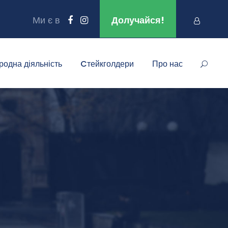
Ми є в
Долучайся!
родна діяльність
Cтейкголдери
Про нас