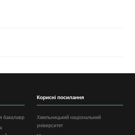
Корисні посилання
я бакалавр
Хмельницький національний
університет
я