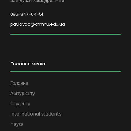
Завідувач кафедри: 1-115
096-847-04-51
pavlovao@khmnu.edu.ua
Головне меню
Головна
Абітурієнту
Студенту
International students
Наука