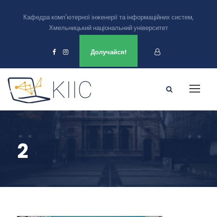
Кафедра комп'ютерної інженерії та інформаційних систем,
Хмельницький національний університет
Ми є в
Долучайся!
2