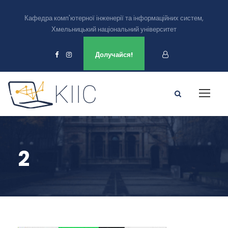
Кафедра комп'ютерної інженерії та інформаційних систем,
Хмельницький національний університет
Ми є в
Долучайся!
2