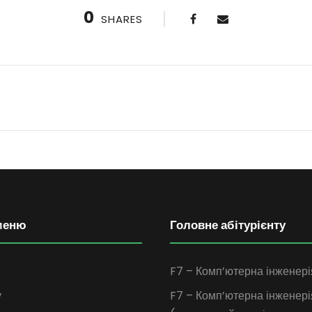
0
SHARES
меню
Головне абітурієнту
F7 – Комп’ютерна інженері
у
F7 – Комп’ютерна інженері