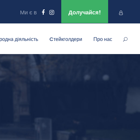
Ми є в
Долучайся!
родна діяльність
Cтейкголдери
Про нас