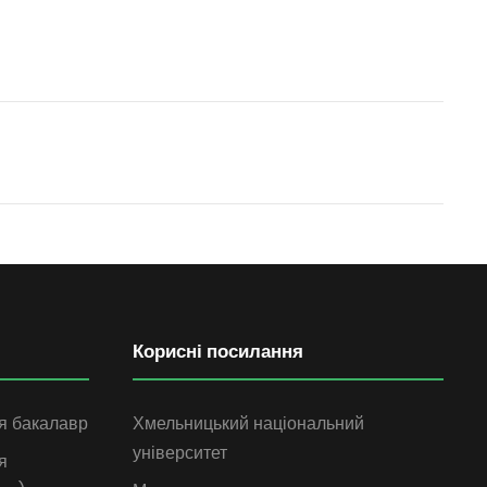
Корисні посилання
я бакалавр
Хмельницький національний
університет
я