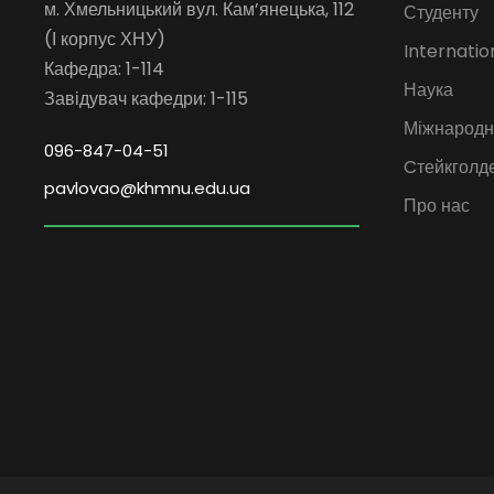
м. Хмельницький вул. Кам’янецька, 112
Студенту
(І корпус ХНУ)
Internatio
Кафедра: 1-114
Наука
Завідувач кафедри: 1-115
Міжнародна
096-847-04-51
Cтейкголд
pavlovao@khmnu.edu.ua
Про нас