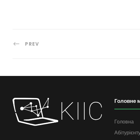
PREV
Головне 
Головна
Абітурієнт