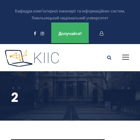
Кафедра комп'ютерної інженерії та інформаційних систем,
Хмельницький національний університет
Ми є в
Долучайся!
2