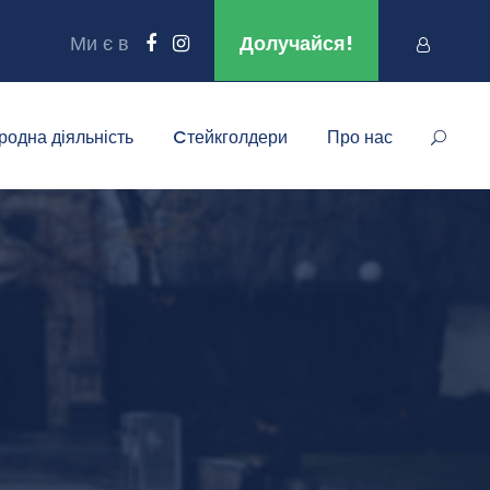
Ми є в
Долучайся!
родна діяльність
Cтейкголдери
Про нас