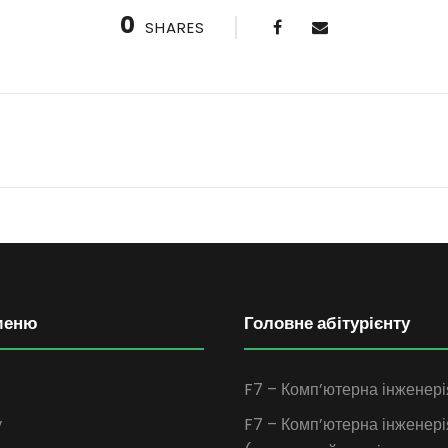
0
SHARES
меню
Головне абітурієнту
F7 – Комп’ютерна інженері
у
F7 – Комп’ютерна інженері