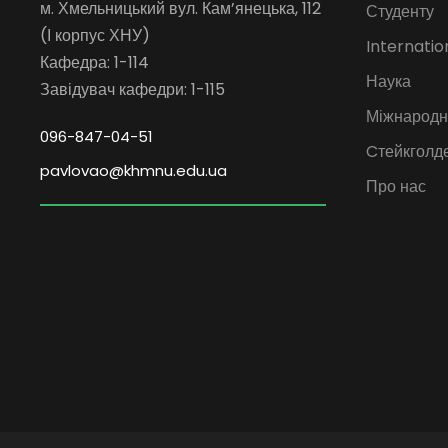
м. Хмельницький вул. Кам’янецька, 112
Студенту
(І корпус ХНУ)
Internatio
Кафедра: 1-114
Наука
Завідувач кафедри: 1-115
Міжнародна
096-847-04-51
Cтейкголд
pavlovao@khmnu.edu.ua
Про нас