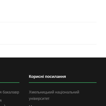
Корисні посилання
я бакалавр
Хмельницький національний
університет
я