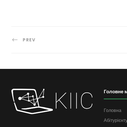
PREV
Головне 
Головна
Абітурієнт