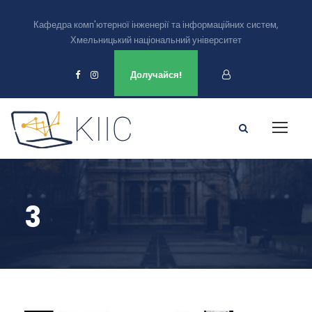
Кафедра комп'ютерної інженерії та інформаційних систем,
Хмельницький національний університет
Ми є в
Долучайся!
3