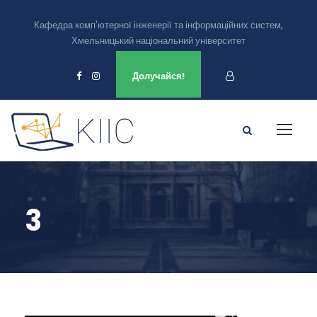
Кафедра комп'ютерної інженерії та інформаційних систем,
Хмельницький національний університет
Ми є в
Долучайся!
3