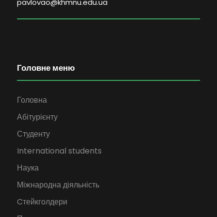
pavlovao@khmnu.edu.ua
Головне меню
Головна
Абітурієнту
Студенту
International students
Наука
Міжнародна діяльність
Cтейкголдери