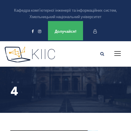
Кафедра комп'ютерної інженерії та інформаційних систем,
Хмельницький національний університет
Ми є в
Долучайся!
4