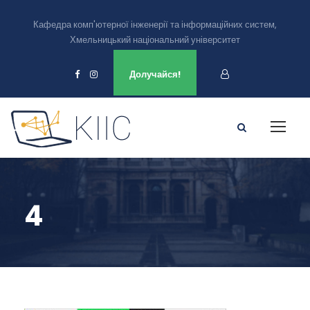
Кафедра комп'ютерної інженерії та інформаційних систем,
Хмельницький національний університет
Ми є в
Долучайся!
4