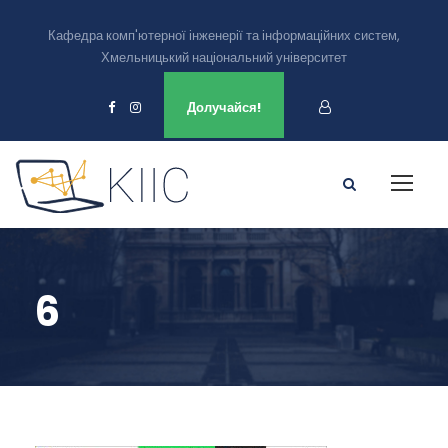
Кафедра комп'ютерної інженерії та інформаційних систем,
Хмельницький національний університет
Ми є в
Долучайся!
6