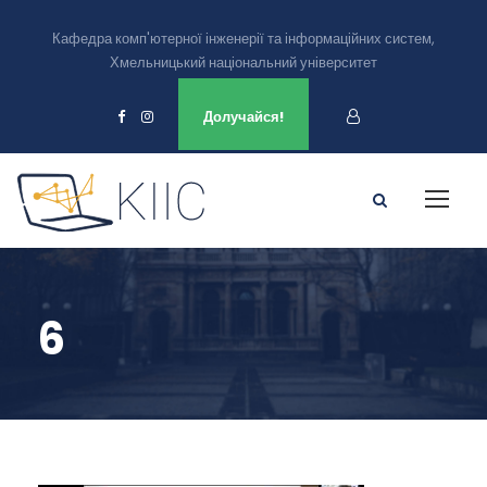
Кафедра комп'ютерної інженерії та інформаційних систем,
Хмельницький національний університет
Ми є в
Долучайся!
6