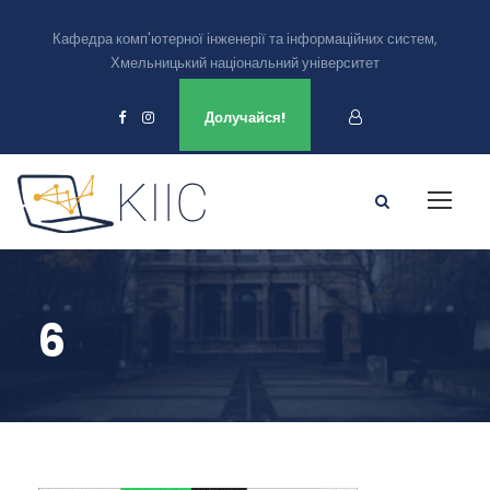
Кафедра комп'ютерної інженерії та інформаційних систем,
Хмельницький національний університет
Ми є в
Долучайся!
6