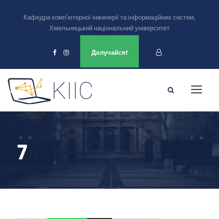
Кафедра комп'ютерної інженерії та інформаційних систем,
Хмельницький національний університет
Ми є в
Долучайся!
7