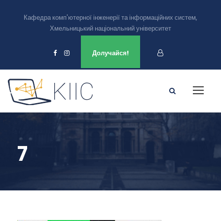
Кафедра комп'ютерної інженерії та інформаційних систем,
Хмельницький національний університет
Ми є в
Долучайся!
7