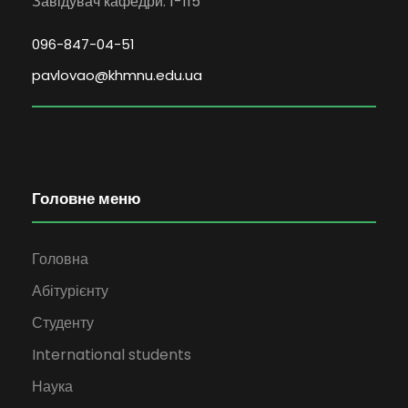
Завідувач кафедри: 1-115
096-847-04-51
pavlovao@khmnu.edu.ua
Головне меню
Головна
Абітурієнту
Студенту
International students
Наука