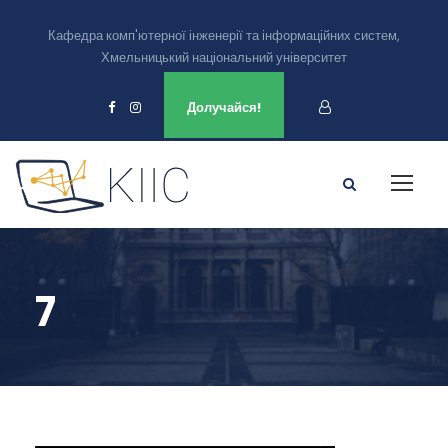
Кафедра комп'ютерної інженерії та інформаційних систем,
Хмельницький національний університет
Ми є в
Долучайся!
7