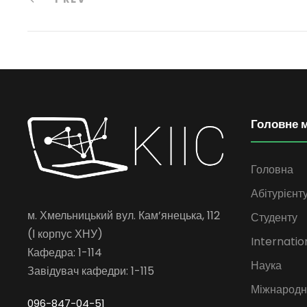
Головне 
Головна
Абітурієнт
м. Хмельницький вул. Кам’янецька, 112
Студенту
(І корпус ХНУ)
Internatio
Кафедра: 1-114
Наука
Завідувач кафедри: 1-115
Міжнародна
096-847-04-51