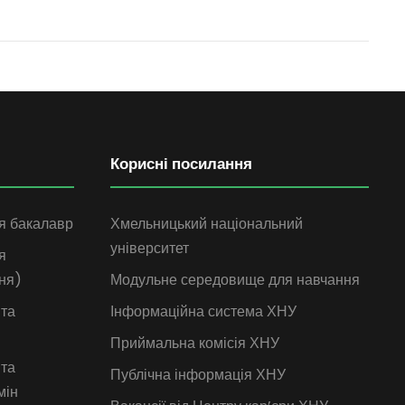
Корисні посилання
я бакалавр
Хмельницький національний
університет
я
ня)
Модульне середовище для навчання
 та
Інформаційна система ХНУ
Приймальна комісія ХНУ
 та
Публічна інформація ХНУ
мін