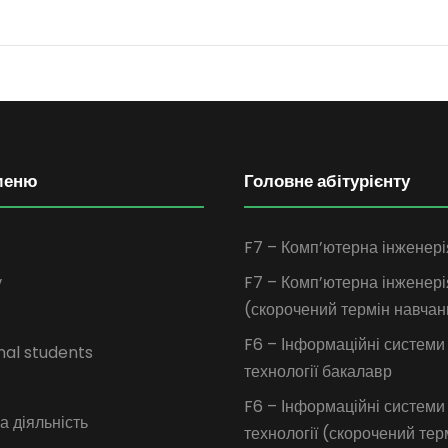
меню
Головне абітурієнту
F7 – Комп’ютерна інженері
у
F7 – Комп’ютерна інженері
(скорочений термін навчан
F6 – Інформаційні системи
nal students
технології бакалавр
F6 – Інформаційні системи
 діяльність
технології (скорочений тер