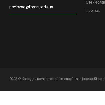
Cтейкголд
pavlovao@khmnu.edu.ua
Про нас
2022 © Кафедра комп'ютерної інженерії та інформаційних с