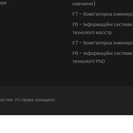
ери
навчання)
F7 – Комп’ютерна інженері
F6 – Інформаційні системи
технології магістр
F7 – Комп’ютерна інженер
F6 – Інформаційні системи
технології PhD
истем. Усі права захищено.