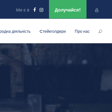
Ми є в
Долучайся!
родна діяльність
Cтейкголдери
Про нас