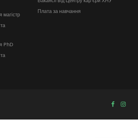
Вакансії від Центру кар’єри ХНУ
Плата за навчання
я магістр
 та
ія PhD
 та