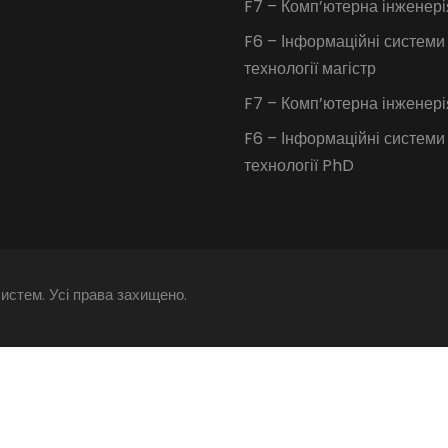
F7 – Комп’ютерна інженері
F6 – Інформаційні системи
технології магістр
F7 – Комп’ютерна інженер
F6 – Інформаційні системи
технології PhD
истем. Усі права захищено.