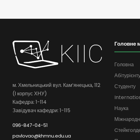
Головне 
Головна
Абітурієнт
м. Хмельницький вул. Кам’янецька, 112
Студенту
(І корпус ХНУ)
Internatio
Кафедра: 1-114
Наука
Завідувач кафедри: 1-115
Міжнародна
096-847-04-51
Cтейкголд
pavlovao@khmnu.edu.ua