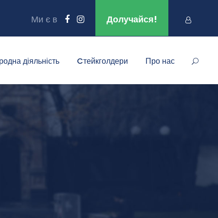
Ми є в
Долучайся!
родна діяльність
Cтейкголдери
Про нас