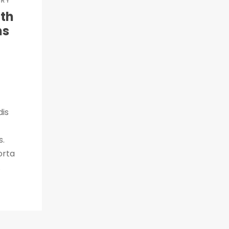
RY
ith
ns
dis
s.
orta
.