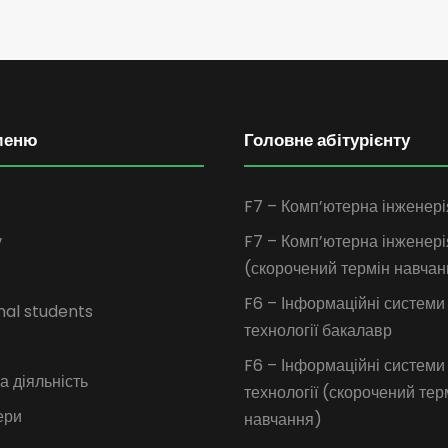
меню
Головне абітурієнту
F7 – Комп’ютерна інженері
у
F7 – Комп’ютерна інженері
(скорочений термін навчан
F6 – Інформаційні системи
nal students
технології бакалавр
F6 – Інформаційні системи
 діяльність
технології (скорочений тер
ери
навчання)