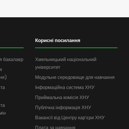
Корисні посилання
я бакалавр
Хмельницький національний
університет
я
ня)
Модульне середовище для навчання
 та
Інформаційна система ХНУ
Приймальна комісія ХНУ
 та
Публічна інформація ХНУ
мін
Вакансії від Центру кар’єри ХНУ
Плата за навчання