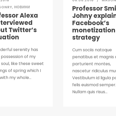
.2016
06.06.2016
MASON
Professor Sm
SONRY
,
НОВИНИ
fessor Alexa
Johny explai
interviewed
Facebook’s
ut Twitter’s
monetization
uation
strategy
derful serenity has
Cum sociis natoque
 possession of my
penatibus et magnis 
 soul, like these sweet
parturient montes,
ngs of spring which I
nascetur ridiculus mu
with my whole...
Vestibulum id ligula p
felis euismod semper
Nullam quis risus...