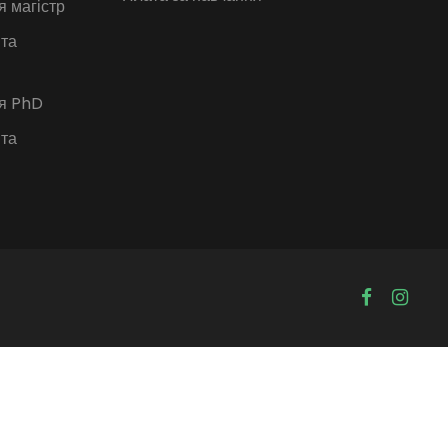
я магістр
 та
ія PhD
 та