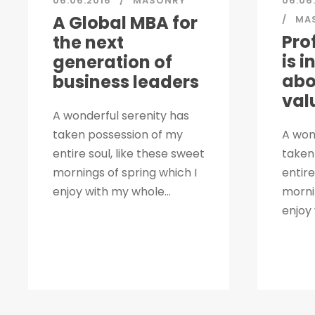
06.06.2016
MASONRY
06.06
A Global MBA for
MA
Pro
the next
is 
generation of
abo
business leaders
val
A wonderful serenity has
taken possession of my
A won
entire soul, like these sweet
taken
mornings of spring which I
entire
enjoy with my whole...
morni
enjoy 