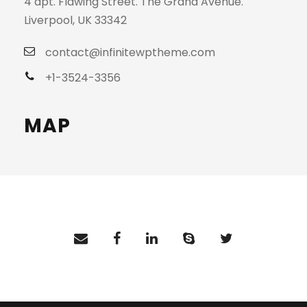
4 apt. Flawing Street. The Grand Avenue.
Liverpool, UK 33342
contact@infinitewptheme.com
+1-3524-3356
MAP