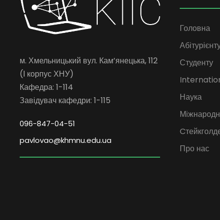
Головна
Абітурієнт
м. Хмельницький вул. Кам’янецька, 112
Студенту
(І корпус ХНУ)
Internatio
Кафедра: 1-114
Наука
Завідувач кафедри: 1-115
Міжнародна
096-847-04-51
Cтейкголд
pavlovao@khmnu.edu.ua
Про нас