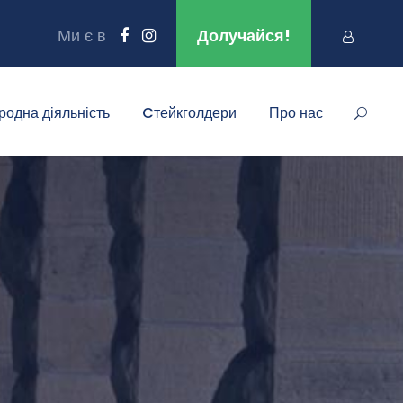
Ми є в
Долучайся!
родна діяльність
Cтейкголдери
Про нас