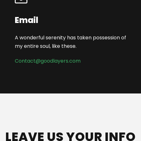
Email
A wonderful serenity has taken possession of
my entire soul, like these.
Contact@goodlayers.com
LEAVE US YOUR INFO