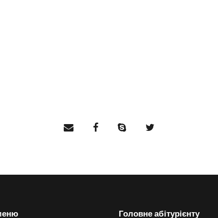
меню
Головне абітурієнту