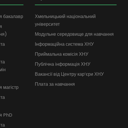
я бакалавр
Хмельницький національний
університет
я
ня)
Модульне середовище для навчання
 та
Інформаційна система ХНУ
Приймальна комісія ХНУ
 та
Публічна інформація ХНУ
мін
Вакансії від Центру кар’єри ХНУ
Плата за навчання
я магістр
 та
ія PhD
 та