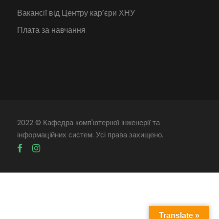
Вакансії від Центру кар’єри ХНУ
Плата за навчання
2022 © Кафедра комп'ютерної інженерії та
інформаційних систем. Усі права захищено.
Translate »