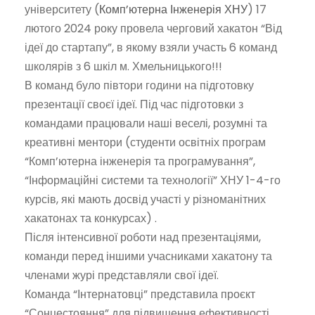
університету (
Комп’ютерна Інженерія ХНУ
) 17
лютого 2024 року провела черговий хакатон “Від
ідеї до стартапу”, в якому взяли участь 6 команд
школярів з 6 шкіл м. Хмельницького!!!
В команд було півтори години на підготовку
презентації своєї ідеї. Під час підготовки з
командами працювали наші веселі, розумні та
креативні ментори (студенти освітніх програм
“Комп’ютерна інженерія та програмування”,
“Інформаційні системи та технології” ХНУ 1-4-го
курсів, які мають досвід участі у різноманітних
хакатонах та конкурсах)
.
Після інтенсивної роботи над презентаціями,
команди перед іншими учасниками хакатону та
членами журі представляли свої ідеї.
Команда “Інтернатовці” представила проєкт
“Сонцестояння” для підвищення ефективності