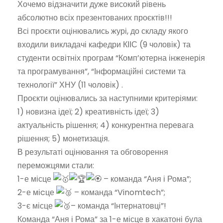
Хочемо відзначити дуже високий рівень
абсолютно всіх презентованих проєктів!!!
Всі проєкти оцінювались журі, до складу якого
входили викладачі кафедри КІІС (9 чоловік) та
студенти освітніх програм “Комп’ютерна інженерія
та програмування”, “Інформаційні системи та
технології” ХНУ (11 чоловік)
.
Проєкти оцінювались за наступними критеріями:
1) новизна ідеї; 2) креативність ідеї; 3)
актуальність рішення; 4) конкурентна перевага
рішення; 5) монетизація.
В результаті оцінювання та обговорення
переможцями стали:
1-е місце
– команда “Аня і Рома”;
2-е міcце
– команда “Vinomtech”;
3-є місце
– команда “Інтернатовці”!
Команда “Аня і Рома” за 1-е місце в хакатоні була