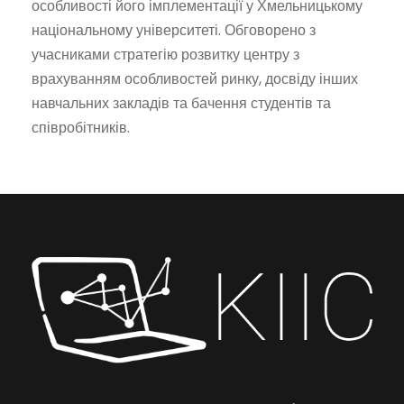
особливості його імплементації у Хмельницькому
національному університеті. Обговорено з
учасниками стратегію розвитку центру з
врахуванням особливостей ринку, досвіду інших
навчальних закладів та бачення студентів та
співробітників.