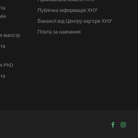
 та
Публічна інформація ХНУ
мін
Вакансії від Центру кар’єри ХНУ
Плата за навчання
я магістр
 та
ія PhD
 та