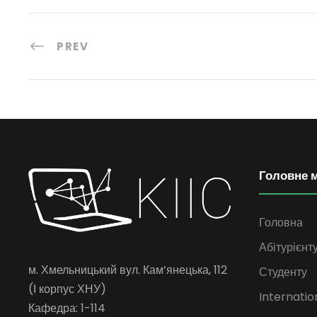
PREV
Головне 
Головна
Абітурієнт
м. Хмельницький вул. Кам’янецька, 112
Студенту
(І корпус ХНУ)
Internatio
Кафедра: 1-114