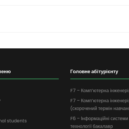
меню
Головне абітурієнту
F7 – Комп’ютерна інженері
у
F7 – Комп’ютерна інженері
(скорочений термін навчан
F6 – Інформаційні системи
nal students
технології бакалавр