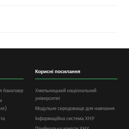
Корисні посилання
я бакалавр
Хмельницький національний
університет
я
ня)
Модульне середовище для навчання
 та
Інформаційна система ХНУ
Приймальна комісія ХНУ