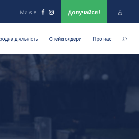
Ми є в
Долучайся!
родна діяльність
Cтейкголдери
Про нас