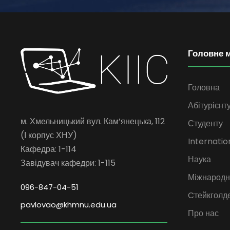
Головне 
Головна
Абітурієнт
м. Хмельницький вул. Кам’янецька, 112
Студенту
(І корпус ХНУ)
Internatio
Кафедра: 1-114
Наука
Завідувач кафедри: 1-115
Міжнародна
096-847-04-51
Cтейкголд
pavlovao@khmnu.edu.ua
Про нас