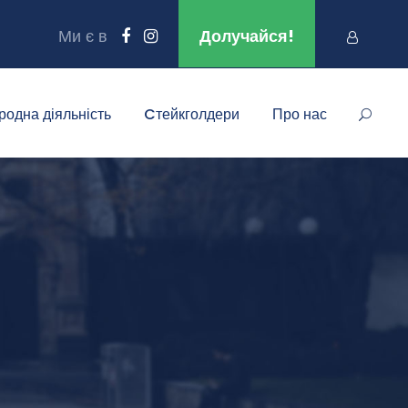
Ми є в
Долучайся!
родна діяльність
Cтейкголдери
Про нас