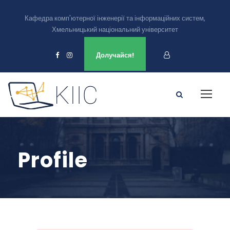
Кафедра комп'ютерної інженерії та інформаційних систем,
Хмельницький національний університет
Ми є в
Долучайся!
Profile