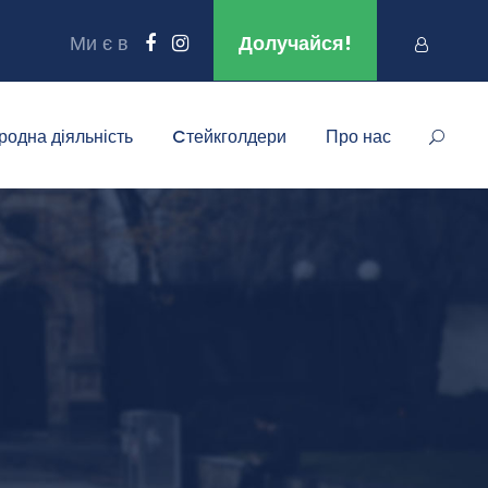
Ми є в
Долучайся!
родна діяльність
Cтейкголдери
Про нас