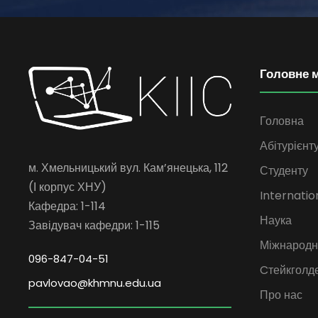
Головне 
Головна
Абітурієнт
м. Хмельницький вул. Кам’янецька, 112
Студенту
(І корпус ХНУ)
Internatio
Кафедра: 1-114
Наука
Завідувач кафедри: 1-115
Міжнародна
096-847-04-51
Cтейкголд
pavlovao@khmnu.edu.ua
Про нас