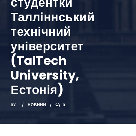
студентки
Талліннський
технічний
університет
(TalTech
University,
Естонія)
BY
НОВИНИ
0