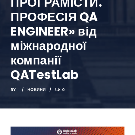
ПРОГРАМІСТИ.
ПРОФЕСІЯ QA
ENGINEER» від
міжнародної
компанії
QATestLab
BY
НОВИНИ
0