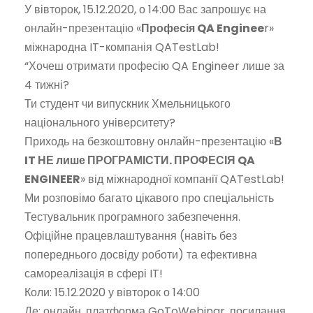
У вівторок, 15.12.2020, о 14:00 Вас запрошує на
онлайн-презентацію «
Професія QA Enginee
r»
міжнародна IT-компанія QATestLab!
“Хочеш отримати професію QA Engineer лише за
4 тижні?
Ти студент чи випускник Хмельницького
національного університету?
Приходь на безкоштовну онлайн-презентацію «
В
IT НЕ лише ПРОГРАМІСТИ. ПРОФЕСІЯ QA
ENGINEER
» від міжнародної компанії QATestLab!
Ми розповімо багато цікавого про спеціальність
Тестувальник програмного забезпечення.
Офіційне працевлаштування (навіть без
попереднього досвіду роботи) та ефективна
самореалізація в сфері IT!
Коли: 15.12.2020 у вівторок о 14:00
Де: онлайн, платформа GoToWebinar, посилання