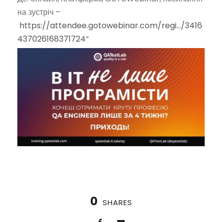
на зустріч –
https://attendee.gotowebinar.com/regi…/3416
437026168371724
“
0
SHARES