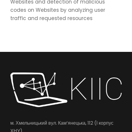
Websites and detection of malicious
codes on Websites by analyzing user
traffic and requested resources
м. Хмельницький вул. Кам’янецька, 112 (І корпус
ХНУ)