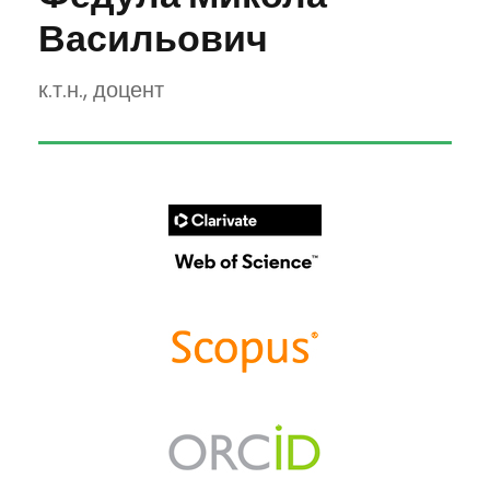
Васильович
к.т.н., доцент