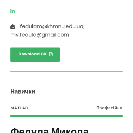
fedulam@khmnu.edu.ua,
mv.fedula@gmail.com
Download CV
Навички
MATLAB
Професійно
Федула Микола