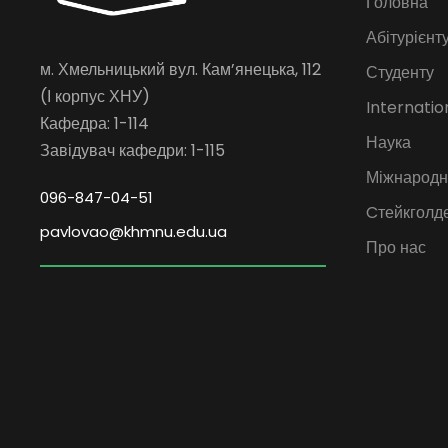
Головна
Абітурієнт
м. Хмельницький вул. Кам’янецька, 112
Студенту
(І корпус ХНУ)
Internatio
Кафедра: 1-114
Наука
Завідувач кафедри: 1-115
Міжнародна
096-847-04-51
Cтейкголд
pavlovao@khmnu.edu.ua
Про нас