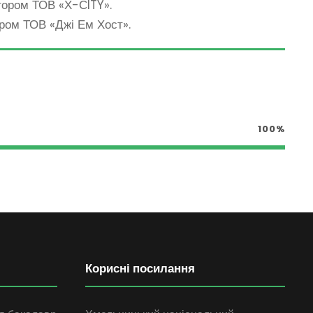
тором ТОВ «Х-СITY».
ром ТОВ «Джі Ем Хост».
100%
Корисні посилання