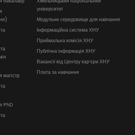
я бакалавр
Хмельницький національний
університет
я
ня)
Модульне середовище для навчання
 та
Інформаційна система ХНУ
Приймальна комісія ХНУ
 та
Публічна інформація ХНУ
мін
Вакансії від Центру кар’єри ХНУ
Плата за навчання
я магістр
 та
ія PhD
 та