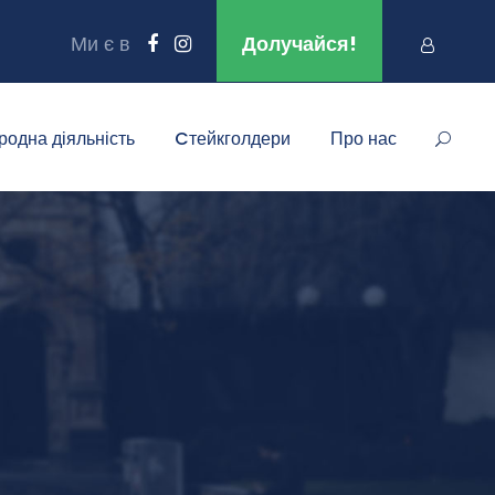
Ми є в
Долучайся!
родна діяльність
Cтейкголдери
Про нас