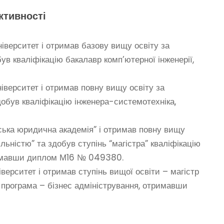
ктивності
іверситет і отримав базову вищу освіту за
ув кваліфікацію бакалавр комп’ютерної інженерії,
іверситет і отримав повну вищу освіту за
добув кваліфікацію інженера-системотехніка,
ська юридична академія” і отримав повну вищу
льністю” та здобув ступінь “магістра” кваліфікацію
тримавши диплом М16 № 049380.
верситет і отримав ступінь вищої освіти – магістр
програма – бізнес адміністрування, отримавши