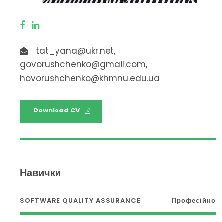
tat_yana@ukr.net,
govorushchenko@gmail.com,
hovorushchenko@khmnu.edu.ua
Download CV
Навички
SOFTWARE QUALITY ASSURANCE
Професійно