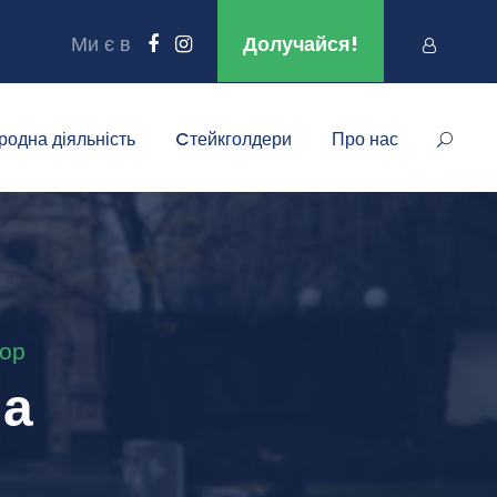
Ми є в
Долучайся!
родна діяльність
Cтейкголдери
Про нас
сор
на