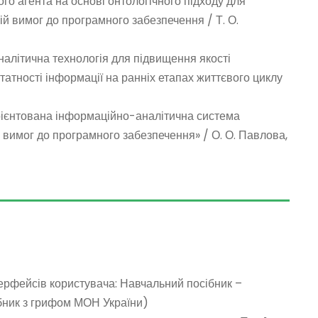
ого агента на основі онтологічного підходу для
й вимог до програмного забезпечення
/ Т. О.
налітична технологія для підвищення якості
тності інформації на ранніх етапах життєвого циклу
ієнтована інформаційно-аналітична система
х вимог до програмного забезпечення»
/ О. О. Павлова,
ерфейсів користувача: Навчальний посібник –
ібник з грифом МОН України)