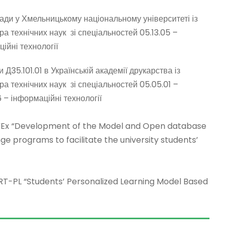
ради
у Хмельницькому національному університеті
із
ра технічних наук зі спеціальностей 05.13.05 –
ійні технології
 Д35.101.01 в Українській академії друкарства із
ра технічних наук зі спеціальностей 05.05.01 –
 – інформаційні технології
x “Development of the Model and Open database
ge programs to facilitate the university students’
-PL “Students’ Personalized Learning Model Based