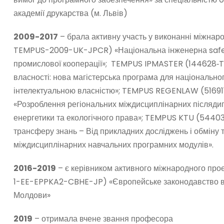
академії друкарства (м. Львів)
2009-2017
– брала активну участь у виконанні міжна
TEMPUS-2009-UK-JPCR) «Національна інженерна safew
промислової кооперації»; TEMPUS IPMASTER (144628‐T
власності: нова магістерська програма для національно
інтелектуальною власністю»; TEMPUS REGENLAW (516
«Розроблення регіональних міждисциплінарних післядип
енергетики та екологічного права»; TEMPUS KTU (54
трансферу знань – Від прикладних досліджень і обміну 
міждисциплінарних навчальних програмних модулів».
2016-2019
– є керівником активного міжнародного п
1-EE-EPPKA2-CBHE-JP) «Європейське законодавство в с
Молдови»
2019
– отримала вчене звання професора