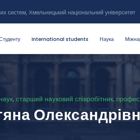
них систем, Хмельницький національний університет
Студенту
International students
Наука
Міжна
 наук, старший науковий співробітник, профе
тяна Олександрів