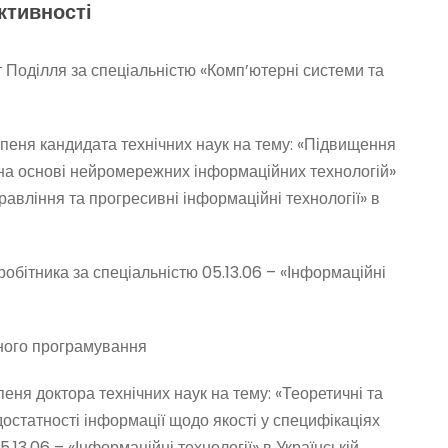
ктивності
т Поділля за спеціальністю «Комп’ютерні системи та
упеня кандидата технічних наук на тему: «Підвищення
 на основі нейромережних інформаційних технологій»
равління та прогресивні інформаційні технології» в
обітника за спеціальністю 05.13.06 – «Інформаційні
ного програмування
еня доктора технічних наук на тему: «Теоретичні та
остатності інформації щодо якості у специфікаціях
13.06 – «Інформаційні технології» в Українській