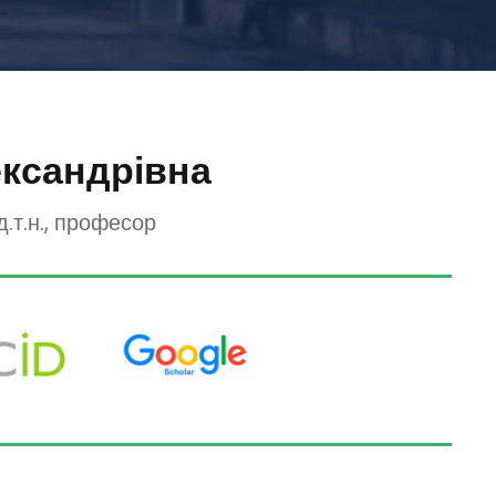
ксандрівна
.т.н., професор