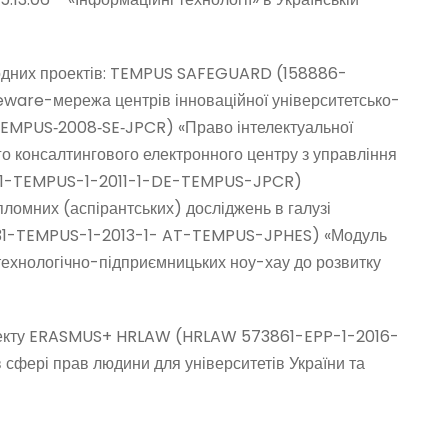
родних проектів: TEMPUS SAFEGUARD (158886-
are-мережа центрів інноваційної університетсько-
EMPUS‐2008‐SE‐JPCR) «Право інтелектуальної
го консалтингового електронного центру з управління
911-TEMPUS-1-2011-1-DE-TEMPUS-JPCR)
ломних (аспірантських) досліджень в галузі
4031-TEMPUS-1-2013-1- AT-TEMPUS-JPHES) «Модуль
технологічно-підприємницьких ноу-хау до розвитку
роекту ERASMUS+ HRLAW (HRLAW 573861-EPP-1-2016-
фері прав людини для університетів України та