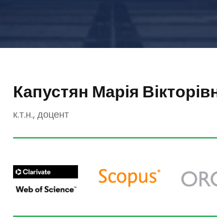
Капустян Марія Вікторів
к.т.н., доцент