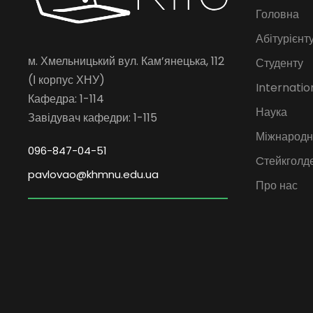
Головна
Абітурієнт
м. Хмельницький вул. Кам’янецька, 112
Студенту
(І корпус ХНУ)
Internatio
Кафедра: 1-114
Наука
Завідувач кафедри: 1-115
Міжнародна
096-847-04-51
Cтейкголд
pavlovao@khmnu.edu.ua
Про нас