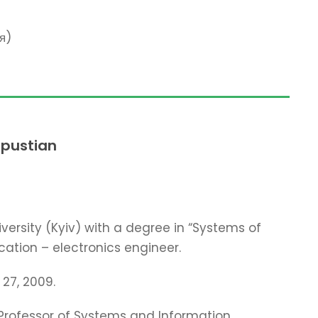
я)
apustian
ersity (Kyiv) with a degree in “Systems of
cation – electronics engineer.
27, 2009.
 Professor of Systems and Information