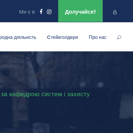
Ми є в
Долучайся!
родна діяльність
Cтейкголдери
Про нас
нт за кафедрою систем і захисту