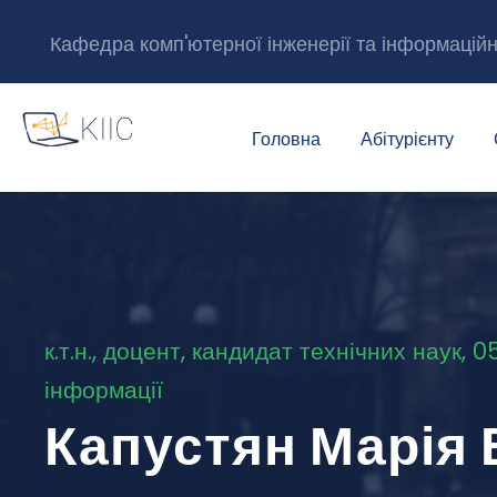
Кафедра комп'ютерної інженерії та інформацій
Головна
Абітурієнту
к.т.н., доцент, кандидат технічних наук,
інформації
Капустян Марія 