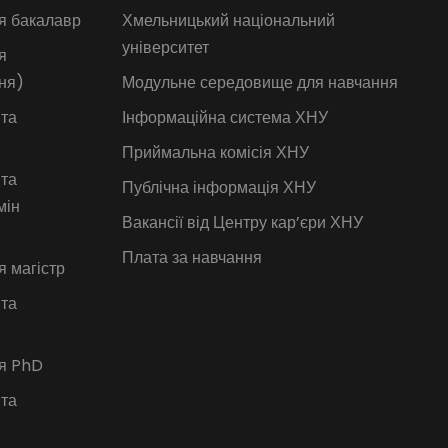
я бакалавр
Хмельницький національний
університет
я
ня)
Модульне середовище для навчання
 та
Інформаційна система ХНУ
Приймальна комісія ХНУ
 та
Публічна інформація ХНУ
мін
Вакансії від Центру кар’єри ХНУ
Плата за навчання
я магістр
 та
ія PhD
 та