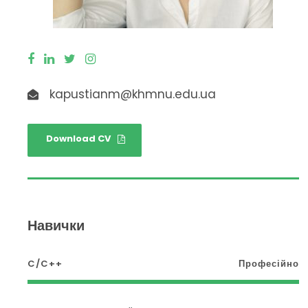
kapustianm@khmnu.edu.ua
Download CV
Навички
C/C++
Професійно