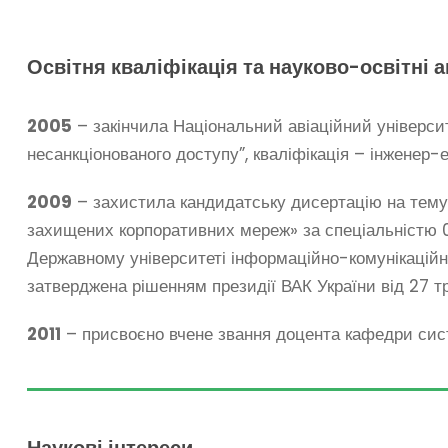
Освітня кваліфікація та науково-освітні а
2005
– закінчила Національний авіаційний університ
несанкціонованого доступу”, кваліфікація – інженер-е
2009
– захистила кандидатську дисертацію на тему: 
захищених корпоративних мереж» за спеціальністю 05
Державному університеті інформаційно-комунікаційни
затверджена рішенням президії ВАК України від 27 т
2011
– присвоєно вчене звання доцента кафедри сист