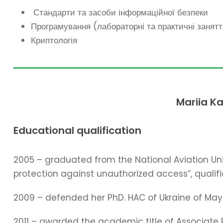
Стандарти та засоби інформаційної безпеки
Програмування (лабораторні та практичні занятт
Криптологія
Mariia K
Educational qualification
2005 – graduated from the National Aviation Univ
protection against unauthorized access”, qualifi
2009 – defended her PhD. HAC of Ukraine of May 
2011 – awarded the academic title of Associate