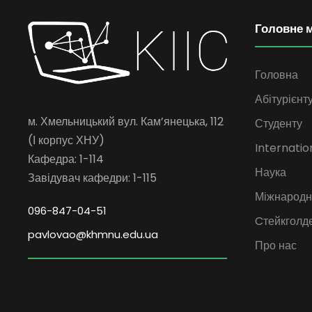
Головне 
Головна
Абітурієнт
м. Хмельницький вул. Кам’янецька, 112
Студенту
(І корпус ХНУ)
Internatio
Кафедра: 1-114
Наука
Завідувач кафедри: 1-115
Міжнародна
096-847-04-51
Cтейкголд
pavlovao@khmnu.edu.ua
Про нас