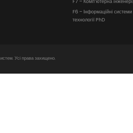
F7 – Комп’ютерна інженер
F6 – Інформаційні системи
технології PhD
истем. Усі права захищено.