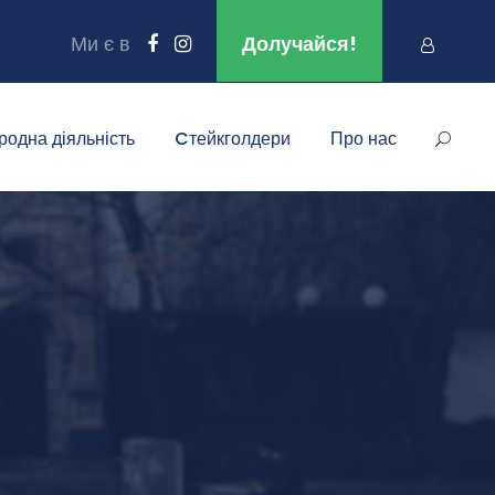
Ми є в
Долучайся!
родна діяльність
Cтейкголдери
Про нас