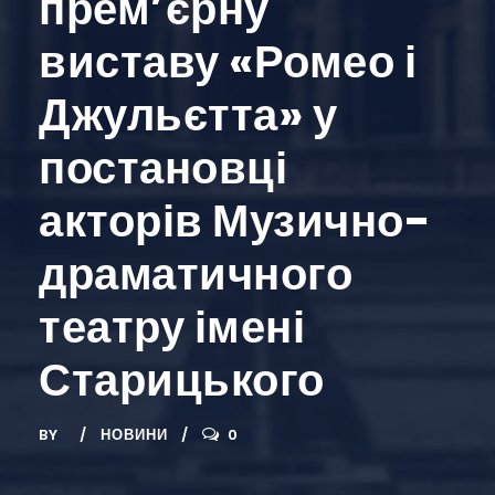
прем’єрну
виставу «Ромео і
Джульєтта» у
постановці
акторів Музично-
драматичного
театру імені
Старицького
BY
НОВИНИ
0