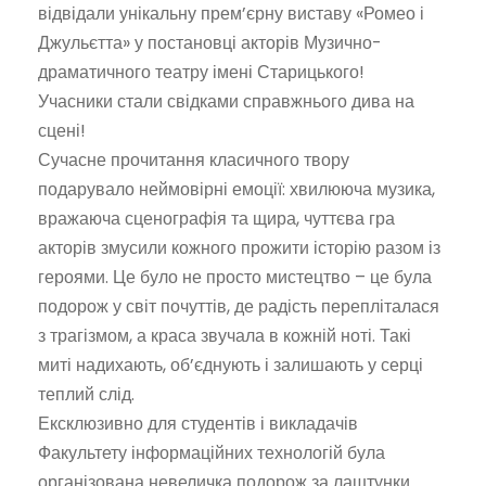
відвідали унікальну прем’єрну виставу «Ромео і
Джульєтта» у постановці акторів Музично-
драматичного театру імені Старицького!
Учасники стали свідками справжнього дива на
сцені!
Сучасне прочитання класичного твору
подарувало неймовірні емоції: хвилююча музика,
вражаюча сценографія та щира, чуттєва гра
акторів змусили кожного прожити історію разом із
героями. Це було не просто мистецтво – це була
подорож у світ почуттів, де радість перепліталася
з трагізмом, а краса звучала в кожній ноті. Такі
миті надихають, об’єднують і залишають у серці
теплий слід.
Ексклюзивно для студентів і викладачів
Факультету інформаційних технологій була
організована невеличка подорож за лаштунки