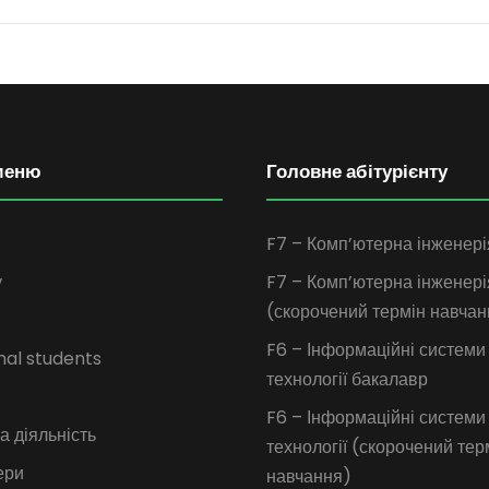
меню
Головне абітурієнту
F7 – Комп’ютерна інженері
у
F7 – Комп’ютерна інженері
(скорочений термін навчан
F6 – Інформаційні системи
nal students
технології бакалавр
F6 – Інформаційні системи
 діяльність
технології (скорочений тер
ери
навчання)