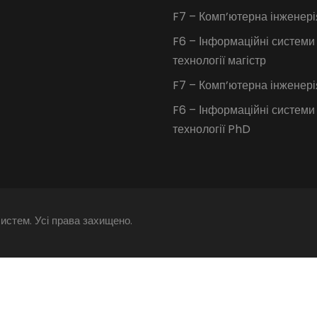
F7 – Комп’ютерна інженері
F6 – Інформаційні системи
технології магістр
F7 – Комп’ютерна інженер
F6 – Інформаційні системи
технології PhD
истем. Усі права захищено.