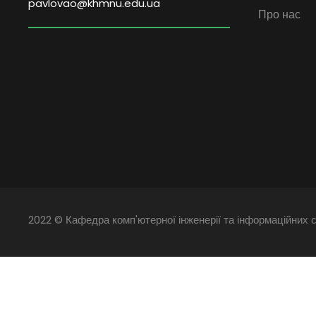
pavlovao@khmnu.edu.ua
Про нас
2022 © Кафедра комп'ютерної інженерії та інформаційних с