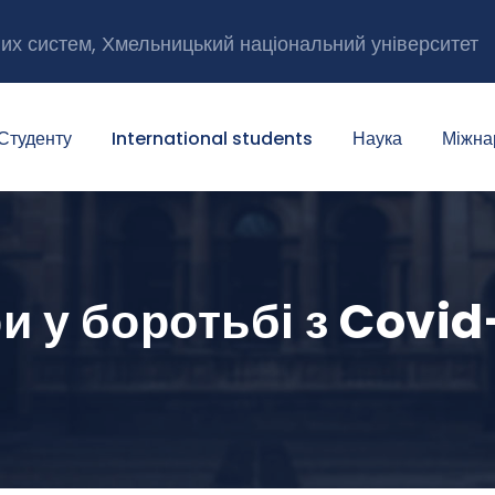
них систем, Хмельницький національний університет
Студенту
International students
Наука
Міжна
и у боротьбі з Covid