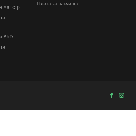
Плата за навчання
я магістр
 та
ія PhD
 та