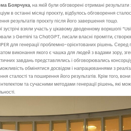
ема
Боярчука
, на якій були обговорені отримані результати 
іум в останні місяці проєкту, відбулось обговорення сталост
ння результатів проєкту після його завершення тощо.
ї зустрічі взяли участь у цікавому дводенному воркшопі “Usin
ювали з Gemini та ChatGPT, писали власні промпти, створю
ER для генерації проблемно-орієнтованих рішень. Серед 
татом виконання якого є чашка для людей з вадами зору, з
актичних завдань представлялись і обговорювались консорці
можливість обмінятися досвідом і напрацюваннями з реаліза
ня сталості та поширення його результатів. Крім того, вон
інтелектом та сучасними методами генерації рішень, які мож
ьності.