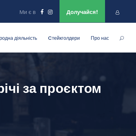
Ми є в
Долучайся!
родна діяльність
Cтейкголдери
Про нас
ічі за проєктом