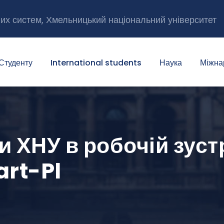
них систем, Хмельницький національний університет
Студенту
International students
Наука
Міжна
 ХНУ в робочій зустр
rt-Pl