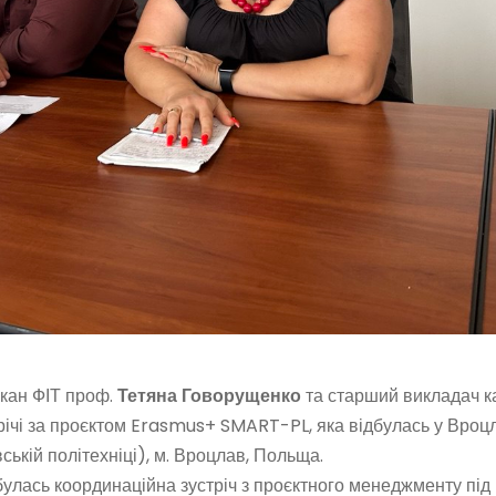
кан ФІТ проф.
Тетяна
Говорущенко
та старший викладач к
трічі за проєктом Erasmus+ SMART-PL, яка відбулась у Вроц
ській політехніці), м. Вроцлав, Польща.
ідбулась координаційна зустріч з проєктного менеджменту під