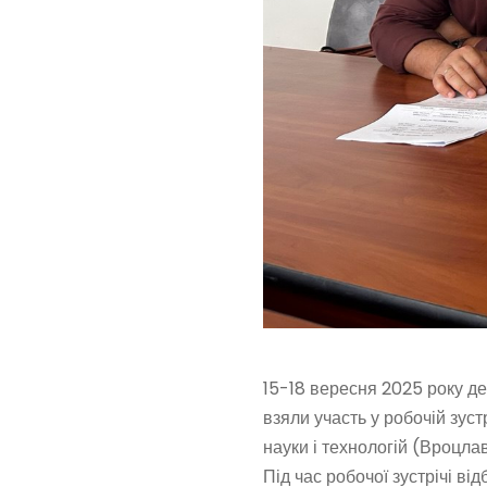
15-18
вересня
2025
року де
взяли участь у робочій зус
науки і технологій (Вроцлав
Під час робочої зустрічі в