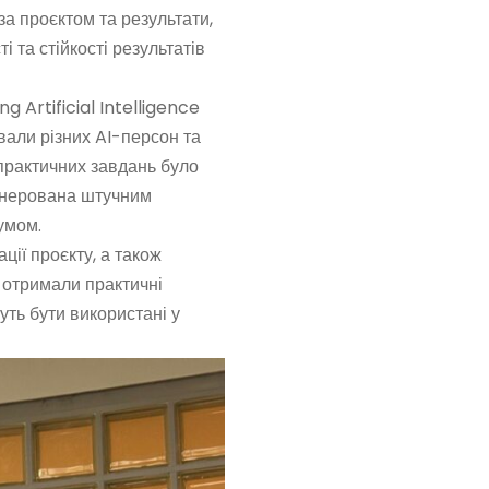
за проєктом та результати,
і та стійкості результатів
g Artificial Intelligence
вали різних AI-персон та
практичних завдань було
генерована штучним
умом.
ції проєкту, а також
и отримали практичні
уть бути використані у