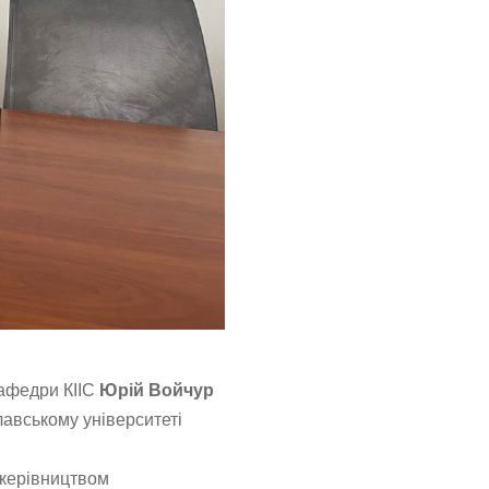
афедри КІІС
Юрій
Войчур
лавському університеті
 керівництвом