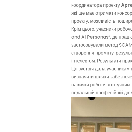
координатора проєкту
Арт
які ще має отримати консорц
проєкту, можливість пошире
Крім цього, учасники робочо
and AI Personas”, де прац
застосовували метод SCAMP
створення промпту, резуль
інтелектом. Результати пр
Ця зустріч дала учасникам 
визначити шляхи забезпечен
навички роботи зі штучним 
подальшій професійній діял