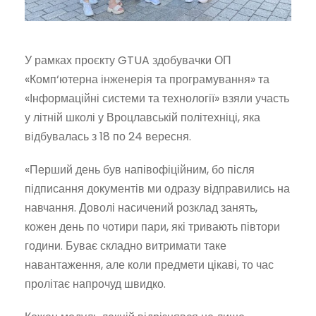
У рамках проєкту GTUA здобувачки ОП
«Комп‘ютерна інженерія та програмування» та
«Інформаційні системи та технології» взяли участь
у літній школі у Вроцлавській політехніці, яка
відбувалась з 18 по 24 вересня.
«Перший день був напівофіційним, бо після
підписання документів ми одразу відправились на
навчання. Доволі насичений розклад занять,
кожен день по чотири пари, які тривають півтори
години. Буває складно витримати таке
навантаження, але коли предмети цікаві, то час
пролітає напрочуд швидко.