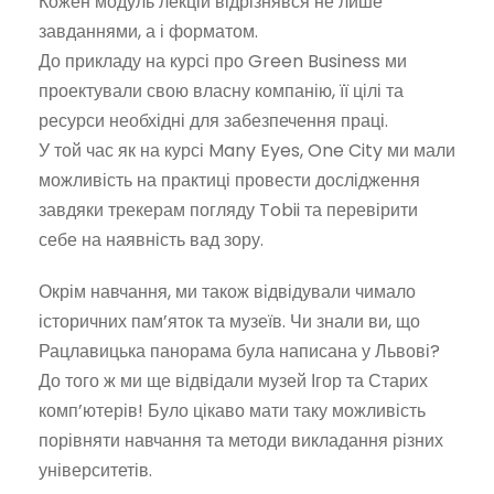
Кожен модуль лекцій відрізнявся не лише
завданнями, а і форматом.
До прикладу на курсі про Green Business ми
проектували свою власну компанію, її цілі та
ресурси необхідні для забезпечення праці.
У той час як на курсі Many Eyes, One City ми мали
можливість на практиці провести дослідження
завдяки трекерам погляду Tobii та перевірити
себе на наявність вад зору.
Окрім навчання, ми також відвідували чимало
історичних пам’яток та музеїв. Чи знали ви, що
Рацлавицька панорама була написана у Львові?
До того ж ми ще відвідали музей Ігор та Старих
комп’ютерів! Було цікаво мати таку можливість
порівняти навчання та методи викладання різних
університетів.