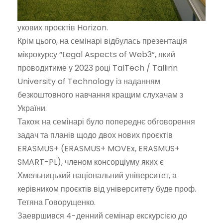
укових проєктів Horizon.
Крім цього, на семінарі відбулась презентація
мікрокурсу “Legal Aspects of Web3”, який
проводитиме у 2023 році TalTech / Tallinn
University of Technology із наданням
безкоштовного навчання кращим слухачам з
України.
Також на семінарі було попереднє обговорення
задач та планів щодо двох нових проєктів
ERASMUS+ (ERASMUS+ MOVEx, ERASMUS+
SMART-PL), членом консорціуму яких є
Хмельницький національний університет, а
керівником проєктів від університету буде проф.
Тетяна Говорущенко.
Заевршився 4-денний семінар екскурсією до