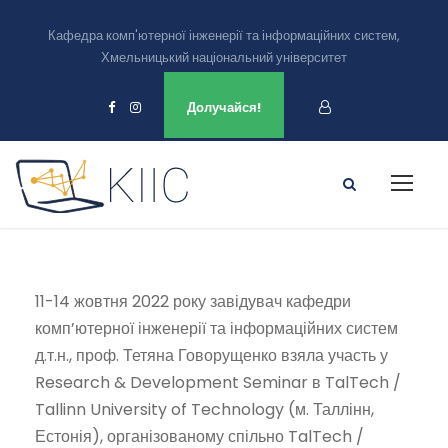
Кафедра комп'ютерної інженерії та інформаційних систем,
Хмельницький національний університет
Ми є в
Долучайся!
11-14 жовтня 2022 року завідувач кафедри
комп’ютерної інженерії та інформаційних систем
д.т.н., проф. Тетяна Говорущенко взяла участь у
Research & Development Seminar в TalTech /
Tallinn University of Technology (м. Таллінн,
Естонія), організованому спільно TalTech /