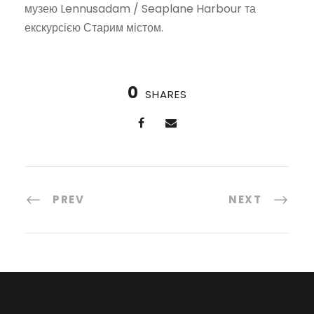
музею Lennusadam / Seaplane Harbour та
екскурсією Старим містом.
0
SHARES
PREV
NEXT