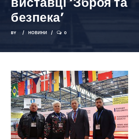
виставці ‘Зброя та
безпека’
BY
НОВИНИ
0