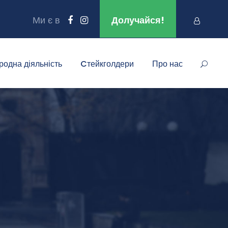
Ми є в
Долучайся!
родна діяльність
Cтейкголдери
Про нас