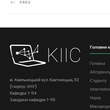
PREV
Головне 
Головна
Абітурієнт
м. Хмельницький вул. Кам’янецька, 112
Студенту
(І корпус ХНУ)
Internatio
Кафедра: 1-114
Наука
Завідувач кафедри: 1-115
Міжнародна