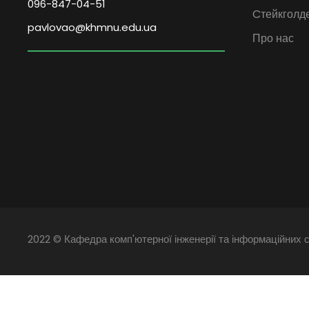
096-847-04-51
Cтейкголд
pavlovao@khmnu.edu.ua
Про нас
2022 © Кафедра комп'ютерної інженерії та інформаційних с