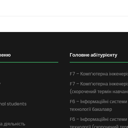
меню
Головне абітурієнту
F7 – Комп’ютерна інженері
у
F7 – Комп’ютерна інженері
(скорочений термін навчан
F6 – Інформаційні системи
nal students
технології бакалавр
F6 – Інформаційні системи
 діяльність
технології (скорочений тер