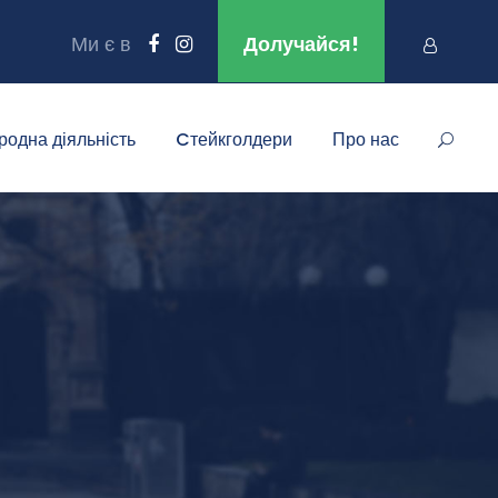
Ми є в
Долучайся!
родна діяльність
Cтейкголдери
Про нас