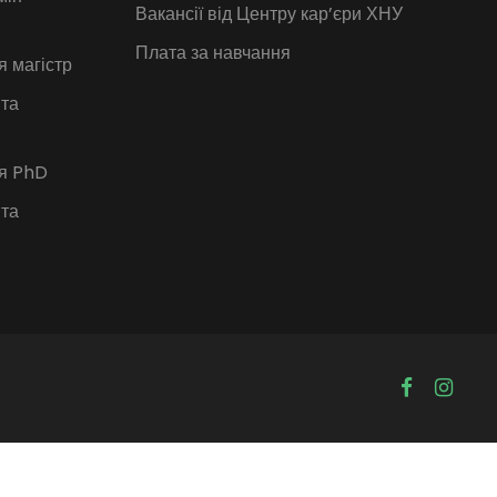
Вакансії від Центру кар’єри ХНУ
Плата за навчання
я магістр
 та
ія PhD
 та