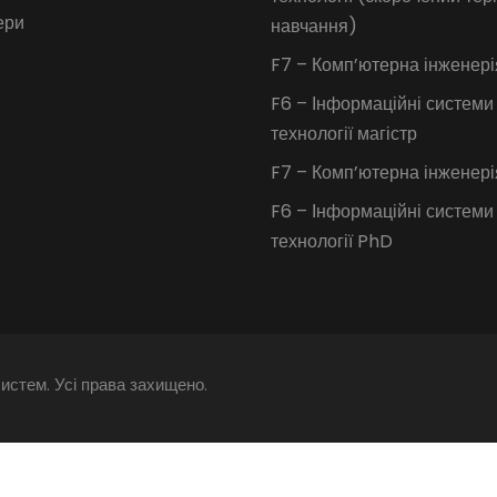
ери
навчання)
F7 – Комп’ютерна інженері
F6 – Інформаційні системи
технології магістр
F7 – Комп’ютерна інженер
F6 – Інформаційні системи
технології PhD
истем. Усі права захищено.