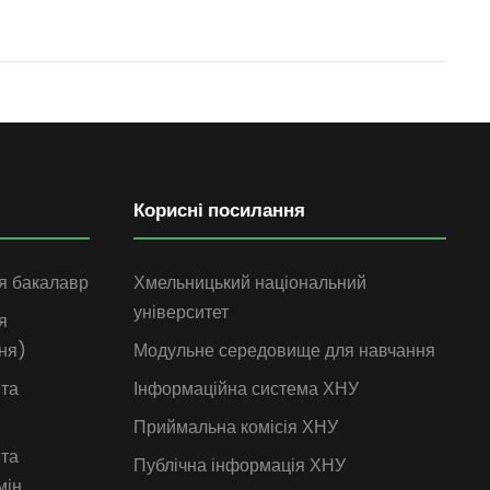
Корисні посилання
я бакалавр
Хмельницький національний
університет
я
ня)
Модульне середовище для навчання
 та
Інформаційна система ХНУ
Приймальна комісія ХНУ
 та
Публічна інформація ХНУ
мін