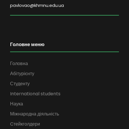
pavlovao@khmnu.edu.ua
Головне меню
Головна
Абітурієнту
Студенту
International students
Наука
Міжнародна діяльність
Cтейкголдери